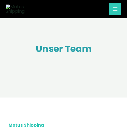
Zum
MAI
Inhalt
ME
springen
Unser Team
Motus Shipping