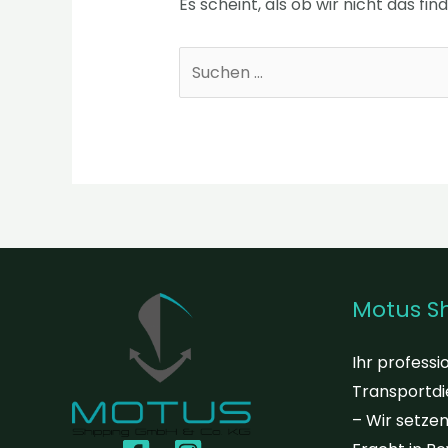
Es scheint, als ob wir nicht das f
Motus S
Ihr professi
Transportdi
– Wir setzen