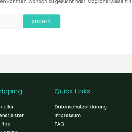
inden konnten, wonach du gesucht hast. Möglicherweise hilf
hipping
Quick Links
oneller
Datenschutzerklärung
enstleister
Impressum
 Ihre
FAQ